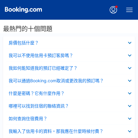
最熱門的十個問題
已
房價包括什麼？
收
起
已
我可以不使用信用卡預訂客房嗎？
收
起
已
我如何能知道我的預訂已經確定了？
收
起
已
我可以通過Booking.com取消或更改我的預訂嗎？
收
起
已
什麼是密碼？它有什麼作用？
收
起
已
哪裡可以找到住宿的聯絡資訊？
收
起
已
如何查詢住宿費用？
收
起
已
我輸入了信用卡的資料。那我應在什麼時候付費？
收