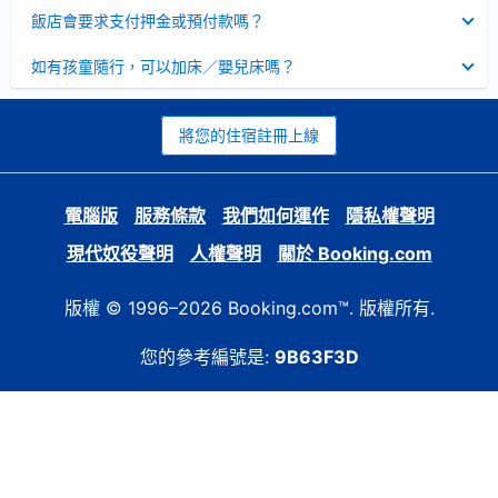
起
已
飯店會要求支付押金或預付款嗎？
收
起
已
如有孩童隨行，可以加床／嬰兒床嗎？
收
起
將您的住宿註冊上線
電腦版
服務條款
我們如何運作
隱私權聲明
現代奴役聲明
人權聲明
關於 Booking.com
版權 © 1996–2026 Booking.com™. 版權所有.
您的參考編號是:
9B63F3D