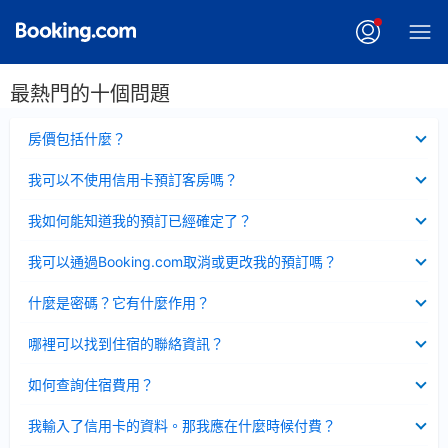
最熱門的十個問題
已
房價包括什麼？
收
起
已
我可以不使用信用卡預訂客房嗎？
收
起
已
我如何能知道我的預訂已經確定了？
收
起
已
我可以通過Booking.com取消或更改我的預訂嗎？
收
起
已
什麼是密碼？它有什麼作用？
收
起
已
哪裡可以找到住宿的聯絡資訊？
收
起
已
如何查詢住宿費用？
收
起
已
我輸入了信用卡的資料。那我應在什麼時候付費？
收