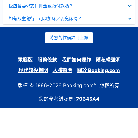
起
已
飯店會要求支付押金或預付款嗎？
收
起
已
如有孩童隨行，可以加床／嬰兒床嗎？
收
起
將您的住宿註冊上線
電腦版
服務條款
我們如何運作
隱私權聲明
現代奴役聲明
人權聲明
關於 Booking.com
版權 © 1996–2026 Booking.com™. 版權所有.
您的參考編號是:
79645A4