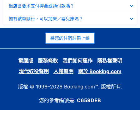
起
已
飯店會要求支付押金或預付款嗎？
收
起
已
如有孩童隨行，可以加床／嬰兒床嗎？
收
起
將您的住宿註冊上線
電腦版
服務條款
我們如何運作
隱私權聲明
現代奴役聲明
人權聲明
關於 Booking.com
版權 © 1996–2026 Booking.com™. 版權所有.
您的參考編號是:
C659DEB