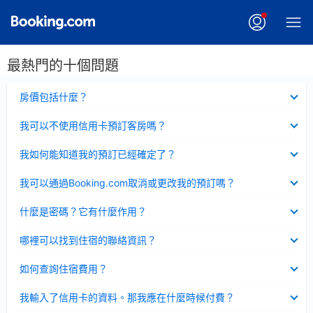
最熱門的十個問題
已
房價包括什麼？
收
起
已
我可以不使用信用卡預訂客房嗎？
收
起
已
我如何能知道我的預訂已經確定了？
收
起
已
我可以通過Booking.com取消或更改我的預訂嗎？
收
起
已
什麼是密碼？它有什麼作用？
收
起
已
哪裡可以找到住宿的聯絡資訊？
收
起
已
如何查詢住宿費用？
收
起
已
我輸入了信用卡的資料。那我應在什麼時候付費？
收