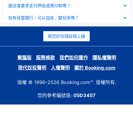
起
已
飯店會要求支付押金或預付款嗎？
收
起
已
如有孩童隨行，可以加床／嬰兒床嗎？
收
起
將您的住宿註冊上線
電腦版
服務條款
我們如何運作
隱私權聲明
現代奴役聲明
人權聲明
關於 Booking.com
版權 © 1996–2026 Booking.com™. 版權所有.
您的參考編號是:
05D3457