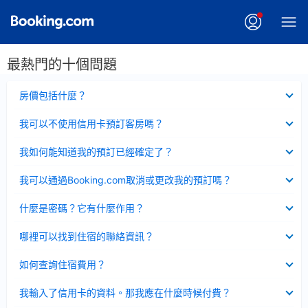
最熱門的十個問題
已
房價包括什麼？
收
起
已
我可以不使用信用卡預訂客房嗎？
收
起
已
我如何能知道我的預訂已經確定了？
收
起
已
我可以通過Booking.com取消或更改我的預訂嗎？
收
起
已
什麼是密碼？它有什麼作用？
收
起
已
哪裡可以找到住宿的聯絡資訊？
收
起
已
如何查詢住宿費用？
收
起
已
我輸入了信用卡的資料。那我應在什麼時候付費？
收