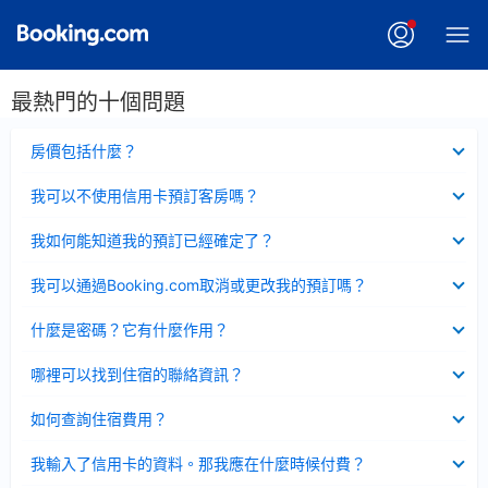
最熱門的十個問題
已
房價包括什麼？
收
起
已
我可以不使用信用卡預訂客房嗎？
收
起
已
我如何能知道我的預訂已經確定了？
收
起
已
我可以通過Booking.com取消或更改我的預訂嗎？
收
起
已
什麼是密碼？它有什麼作用？
收
起
已
哪裡可以找到住宿的聯絡資訊？
收
起
已
如何查詢住宿費用？
收
起
已
我輸入了信用卡的資料。那我應在什麼時候付費？
收