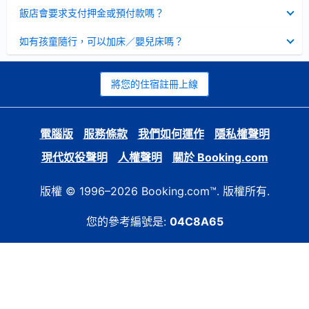
起
已
飯店會要求支付押金或預付款嗎？
收
起
已
如有孩童隨行，可以加床／嬰兒床嗎？
收
起
將您的住宿註冊上線
電腦版
服務條款
我們如何運作
隱私權聲明
現代奴役聲明
人權聲明
關於 Booking.com
版權 © 1996–2026 Booking.com™. 版權所有.
您的參考編號是:
04C8A65