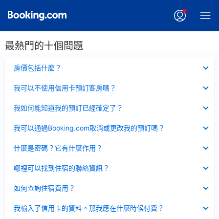
最熱門的十個問題
已
房價包括什麼？
收
起
已
我可以不使用信用卡預訂客房嗎？
收
起
已
我如何能知道我的預訂已經確定了？
收
起
已
我可以通過Booking.com取消或更改我的預訂嗎？
收
起
已
什麼是密碼？它有什麼作用？
收
起
已
哪裡可以找到住宿的聯絡資訊？
收
起
已
如何查詢住宿費用？
收
起
已
我輸入了信用卡的資料。那我應在什麼時候付費？
收