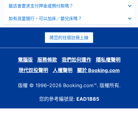
起
已
飯店會要求支付押金或預付款嗎？
收
起
已
如有孩童隨行，可以加床／嬰兒床嗎？
收
起
將您的住宿註冊上線
電腦版
服務條款
我們如何運作
隱私權聲明
現代奴役聲明
人權聲明
關於 Booking.com
版權 © 1996–2026 Booking.com™. 版權所有.
您的參考編號是:
EAD1B85