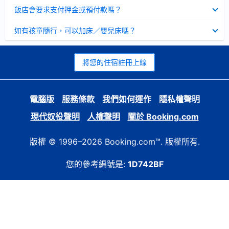
起
已
飯店會要求支付押金或預付款嗎？
收
起
已
如有孩童隨行，可以加床／嬰兒床嗎？
收
起
將您的住宿註冊上線
電腦版
服務條款
我們如何運作
隱私權聲明
現代奴役聲明
人權聲明
關於 Booking.com
版權 © 1996–2026 Booking.com™. 版權所有.
您的參考編號是:
1D742BF