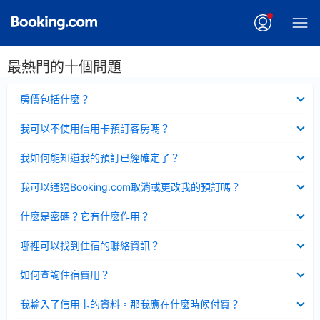
最熱門的十個問題
已
房價包括什麼？
收
起
已
我可以不使用信用卡預訂客房嗎？
收
起
已
我如何能知道我的預訂已經確定了？
收
起
已
我可以通過Booking.com取消或更改我的預訂嗎？
收
起
已
什麼是密碼？它有什麼作用？
收
起
已
哪裡可以找到住宿的聯絡資訊？
收
起
已
如何查詢住宿費用？
收
起
已
我輸入了信用卡的資料。那我應在什麼時候付費？
收