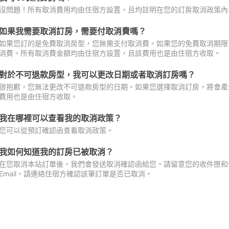
沒問題！所有取消費用均由住宿方設置，且均註明在您的訂房取消政策內
如果我需要取消訂房，需要付取消費嗎？
如果您訂的是免費取消房型，您無需支付取消費。如果您的免費取消期限
消費。所有取消費金額均由住宿方設置，且該費用也是由住宿方收取。
對於不可退款房型，我可以更改日期或者取消訂房嗎？
很抱歉，您無法更改不可退款房型的日期。如果您選擇取消訂房，將會產
費用也是由住宿方收取。
我在哪裡可以查看我的取消政策？
您可以從預訂確認函查看取消政策。
我如何知道我的訂房已被取消？
在您取消本站訂單後，我們會發送取消確認函給您。請留意您的收件匣和促
Email，請連絡住宿方確認該筆訂單是否已取消。