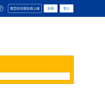
取得訂單相關協助
將您的住宿註冊上線
註冊
登入
 您現在所使用的幣別為新台幣
用的語言. 您目前所選的語言是繁體中文