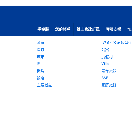
手機版
您的帳戶
線上修改訂單
客服支援
加
國家
民宿、公寓類型住
區域
公寓
城市
度假村
區
Villa
機場
青年旅館
飯店
B&B
主要景點
家庭旅館