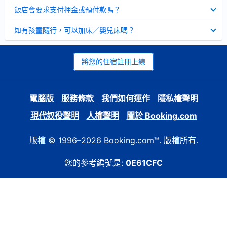
起
已
飯店會要求支付押金或預付款嗎？
收
起
已
如有孩童隨行，可以加床／嬰兒床嗎？
收
起
將您的住宿註冊上線
電腦版
服務條款
我們如何運作
隱私權聲明
現代奴役聲明
人權聲明
關於 Booking.com
版權 © 1996–2026 Booking.com™. 版權所有.
您的參考編號是:
0E61CFC