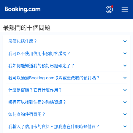
最熱門的十個問題
已
房價包括什麼？
收
起
已
我可以不使用信用卡預訂客房嗎？
收
起
已
我如何能知道我的預訂已經確定了？
收
起
已
我可以通過Booking.com取消或更改我的預訂嗎？
收
起
已
什麼是密碼？它有什麼作用？
收
起
已
哪裡可以找到住宿的聯絡資訊？
收
起
已
如何查詢住宿費用？
收
起
已
我輸入了信用卡的資料。那我應在什麼時候付費？
收