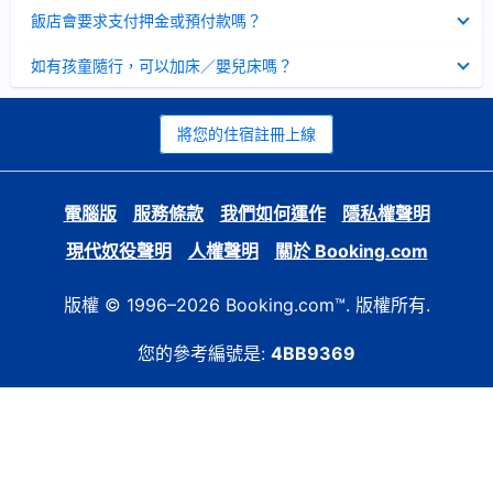
起
已
飯店會要求支付押金或預付款嗎？
收
起
已
如有孩童隨行，可以加床／嬰兒床嗎？
收
起
將您的住宿註冊上線
電腦版
服務條款
我們如何運作
隱私權聲明
現代奴役聲明
人權聲明
關於 Booking.com
版權 © 1996–2026 Booking.com™. 版權所有.
您的參考編號是:
4BB9369