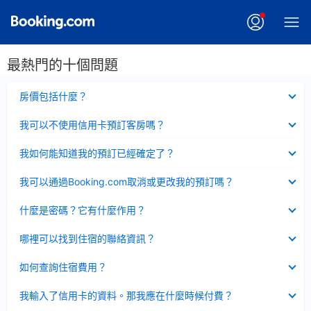
最熱門的十個問題
已
房價包括什麼？
收
起
已
我可以不使用信用卡預訂客房嗎？
收
起
已
我如何能知道我的預訂已經確定了？
收
起
已
我可以通過Booking.com取消或更改我的預訂嗎？
收
起
已
什麼是密碼？它有什麼作用？
收
起
已
哪裡可以找到住宿的聯絡資訊？
收
起
已
如何查詢住宿費用？
收
起
已
我輸入了信用卡的資料。那我應在什麼時候付費？
收