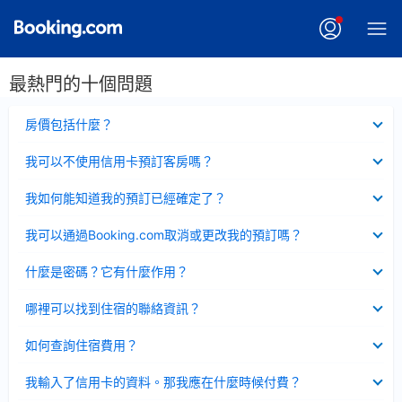
最熱門的十個問題
已
房價包括什麼？
收
起
已
我可以不使用信用卡預訂客房嗎？
收
起
已
我如何能知道我的預訂已經確定了？
收
起
已
我可以通過Booking.com取消或更改我的預訂嗎？
收
起
已
什麼是密碼？它有什麼作用？
收
起
已
哪裡可以找到住宿的聯絡資訊？
收
起
已
如何查詢住宿費用？
收
起
已
我輸入了信用卡的資料。那我應在什麼時候付費？
收