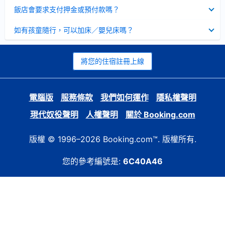
起
已
飯店會要求支付押金或預付款嗎？
收
起
已
如有孩童隨行，可以加床／嬰兒床嗎？
收
起
將您的住宿註冊上線
電腦版
服務條款
我們如何運作
隱私權聲明
現代奴役聲明
人權聲明
關於 Booking.com
版權 © 1996–2026 Booking.com™. 版權所有.
您的參考編號是:
6C40A46