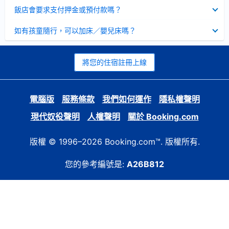
起
已
飯店會要求支付押金或預付款嗎？
收
起
已
如有孩童隨行，可以加床／嬰兒床嗎？
收
起
將您的住宿註冊上線
電腦版
服務條款
我們如何運作
隱私權聲明
現代奴役聲明
人權聲明
關於 Booking.com
版權 © 1996–2026 Booking.com™. 版權所有.
您的參考編號是:
A26B812