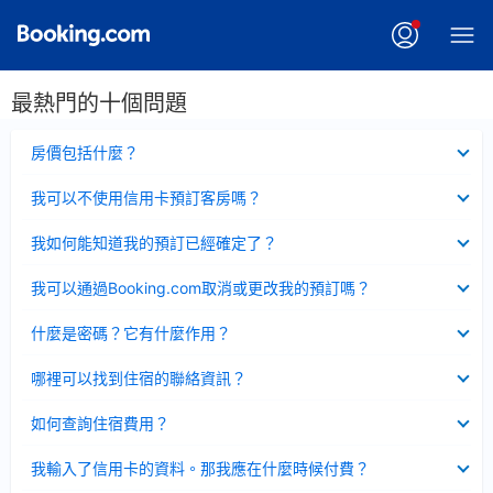
最熱門的十個問題
已
房價包括什麼？
收
起
已
我可以不使用信用卡預訂客房嗎？
收
起
已
我如何能知道我的預訂已經確定了？
收
起
已
我可以通過Booking.com取消或更改我的預訂嗎？
收
起
已
什麼是密碼？它有什麼作用？
收
起
已
哪裡可以找到住宿的聯絡資訊？
收
起
已
如何查詢住宿費用？
收
起
已
我輸入了信用卡的資料。那我應在什麼時候付費？
收