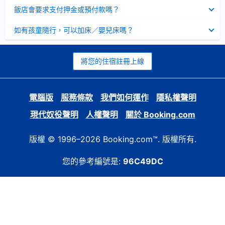
起
已
飯店會要求支付押金或預付款嗎？
收
起
已
如有孩童隨行，可以加床／嬰兒床嗎？
收
起
將您的住宿註冊上線
電腦版
服務條款
我們如何運作
隱私權聲明
現代奴役聲明
人權聲明
關於 Booking.com
版權 © 1996–2026 Booking.com™. 版權所有.
您的參考編號是:
96C49DC