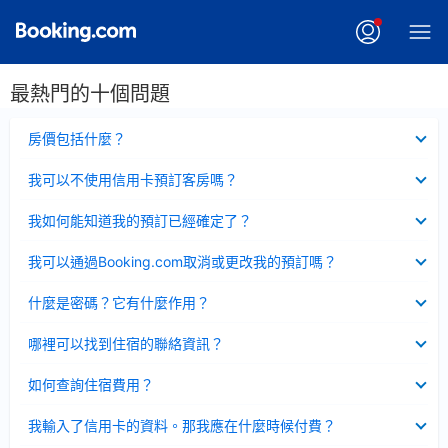
最熱門的十個問題
已
房價包括什麼？
收
起
已
我可以不使用信用卡預訂客房嗎？
收
起
已
我如何能知道我的預訂已經確定了？
收
起
已
我可以通過Booking.com取消或更改我的預訂嗎？
收
起
已
什麼是密碼？它有什麼作用？
收
起
已
哪裡可以找到住宿的聯絡資訊？
收
起
已
如何查詢住宿費用？
收
起
已
我輸入了信用卡的資料。那我應在什麼時候付費？
收