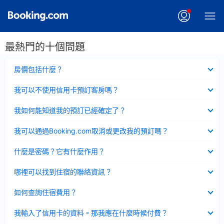
最熱門的十個問題
已
房價包括什麼？
收
起
已
我可以不使用信用卡預訂客房嗎？
收
起
已
我如何能知道我的預訂已經確定了？
收
起
已
我可以通過Booking.com取消或更改我的預訂嗎？
收
起
已
什麼是密碼？它有什麼作用？
收
起
已
哪裡可以找到住宿的聯絡資訊？
收
起
已
如何查詢住宿費用？
收
起
已
我輸入了信用卡的資料。那我應在什麼時候付費？
收