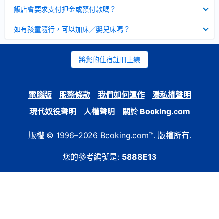
起
已
飯店會要求支付押金或預付款嗎？
收
起
已
如有孩童隨行，可以加床／嬰兒床嗎？
收
起
將您的住宿註冊上線
電腦版
服務條款
我們如何運作
隱私權聲明
現代奴役聲明
人權聲明
關於 Booking.com
版權 © 1996–2026 Booking.com™. 版權所有.
您的參考編號是:
5888E13