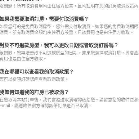
沒問題！所有取消費用均由住宿方設置，且均註明在您的訂房取消政策內
如果我需要取消訂房，需要付取消費嗎？
如果您訂的是免費取消房型，您無需支付取消費。如果您的免費取消期限
消費。所有取消費金額均由住宿方設置，且該費用也是由住宿方收取。
對於不可退款房型，我可以更改日期或者取消訂房嗎？
很抱歉，您無法更改不可退款房型的日期。如果您選擇取消訂房，將會產
費用也是由住宿方收取。
我在哪裡可以查看我的取消政策？
您可以從預訂確認函查看取消政策。
我如何知道我的訂房已被取消？
在您取消本站訂單後，我們會發送取消確認函給您。請留意您的收件匣和促
Email，請連絡住宿方確認該筆訂單是否已取消。