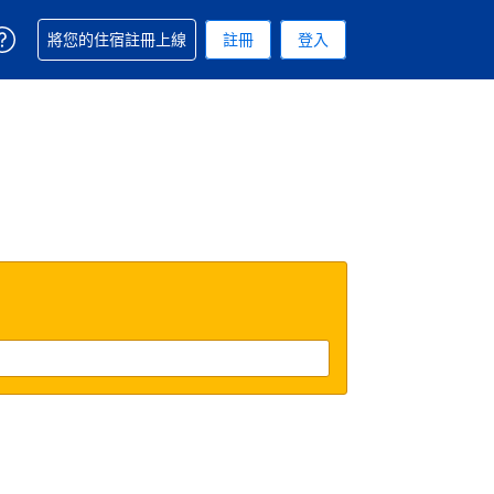
取得訂單相關協助
將您的住宿註冊上線
註冊
登入
 您現在所使用的幣別為新台幣
用的語言. 您目前所選的語言是繁體中文