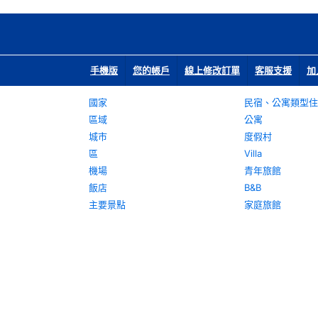
手機版
您的帳戶
線上修改訂單
客服支援
加
國家
民宿、公寓類型住
區域
公寓
城市
度假村
區
Villa
機場
青年旅館
飯店
B&B
主要景點
家庭旅館