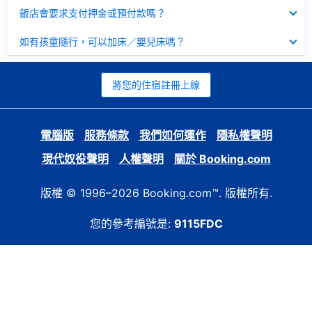
起
已
飯店會要求支付押金或預付款嗎？
收
起
已
如有孩童隨行，可以加床／嬰兒床嗎？
收
起
將您的住宿註冊上線
電腦版
服務條款
我們如何運作
隱私權聲明
現代奴役聲明
人權聲明
關於 Booking.com
版權 © 1996–2026 Booking.com™. 版權所有.
您的參考編號是:
9115FDC