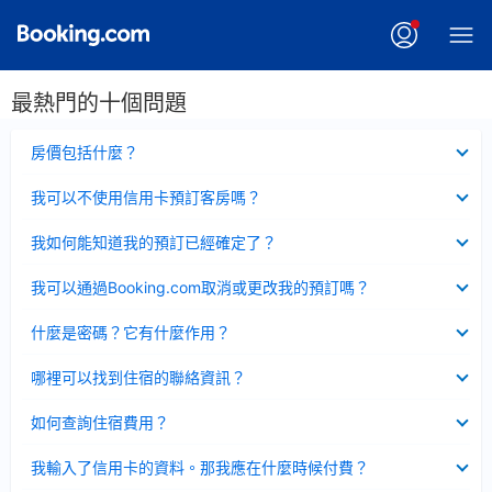
最熱門的十個問題
已
房價包括什麼？
收
起
已
我可以不使用信用卡預訂客房嗎？
收
起
已
我如何能知道我的預訂已經確定了？
收
起
已
我可以通過Booking.com取消或更改我的預訂嗎？
收
起
已
什麼是密碼？它有什麼作用？
收
起
已
哪裡可以找到住宿的聯絡資訊？
收
起
已
如何查詢住宿費用？
收
起
已
我輸入了信用卡的資料。那我應在什麼時候付費？
收