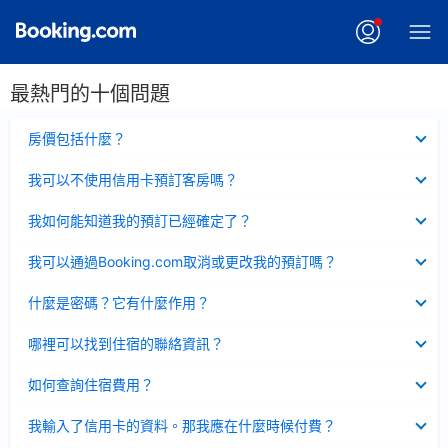
最熱門的十個問題
已
房價包括什麼？
收
起
已
我可以不使用信用卡預訂客房嗎？
收
起
已
我如何能知道我的預訂已經確定了？
收
起
已
我可以通過Booking.com取消或更改我的預訂嗎？
收
起
已
什麼是密碼？它有什麼作用？
收
起
已
哪裡可以找到住宿的聯絡資訊？
收
起
已
如何查詢住宿費用？
收
起
已
我輸入了信用卡的資料。那我應在什麼時候付費？
收