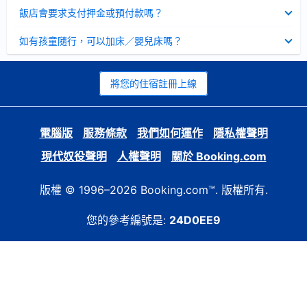
起
已
飯店會要求支付押金或預付款嗎？
收
起
已
如有孩童隨行，可以加床／嬰兒床嗎？
收
起
將您的住宿註冊上線
電腦版
服務條款
我們如何運作
隱私權聲明
現代奴役聲明
人權聲明
關於 Booking.com
版權 © 1996–2026 Booking.com™. 版權所有.
您的參考編號是:
24D0EE9