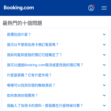
最熱門的十個問題
已
房價包括什麼？
收
起
已
我可以不使用信用卡預訂客房嗎？
收
起
已
我如何能知道我的預訂已經確定了？
收
起
已
我可以通過Booking.com取消或更改我的預訂嗎？
收
起
已
什麼是密碼？它有什麼作用？
收
起
已
哪裡可以找到住宿的聯絡資訊？
收
起
已
如何查詢住宿費用？
收
起
已
我輸入了信用卡的資料。那我應在什麼時候付費？
收