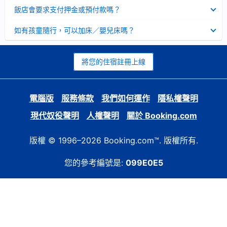
起
已
飯店會要求支付押金或預付款嗎？
收
起
已
如有孩童隨行，可以加床／嬰兒床嗎？
收
起
將您的住宿註冊上線
電腦版
服務條款
我們如何運作
隱私權聲明
現代奴役聲明
人權聲明
關於 Booking.com
版權 © 1996–2026 Booking.com™. 版權所有.
您的參考編號是:
099E0E5