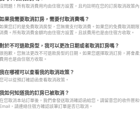
沒問題！所有取消費用均由住宿方設置，且均註明在您的訂房取消政策內
如果我需要取消訂房，需要付取消費嗎？
如果您訂的是免費取消房型，您無需支付取消費。如果您的免費取消期限
消費。所有取消費金額均由住宿方設置，且該費用也是由住宿方收取。
對於不可退款房型，我可以更改日期或者取消訂房嗎？
很抱歉，您無法更改不可退款房型的日期。如果您選擇取消訂房，將會產
費用也是由住宿方收取。
我在哪裡可以查看我的取消政策？
您可以從預訂確認函查看取消政策。
我如何知道我的訂房已被取消？
在您取消本站訂單後，我們會發送取消確認函給您。請留意您的收件匣和促
Email，請連絡住宿方確認該筆訂單是否已取消。