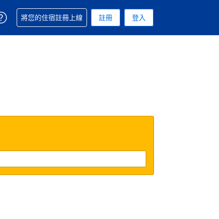
取得訂單相關協助
將您的住宿註冊上線
註冊
登入
 您現在所使用的幣別為新台幣
用的語言. 您目前所選的語言是繁體中文