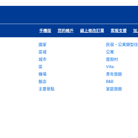
手機版
您的帳戶
線上修改訂單
客服支援
加
國家
民宿、公寓類型住
區域
公寓
城市
度假村
區
Villa
機場
青年旅館
飯店
B&B
主要景點
家庭旅館