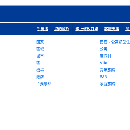
手機版
您的帳戶
線上修改訂單
客服支援
加
國家
民宿、公寓類型住
區域
公寓
城市
度假村
區
Villa
機場
青年旅館
飯店
B&B
主要景點
家庭旅館