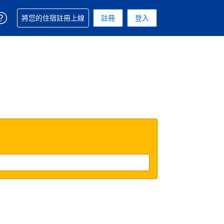
取得訂單相關協助
將您的住宿註冊上線
註冊
登入
. 您現在所使用的幣別為美元
用的語言. 您目前所選的語言是繁體中文