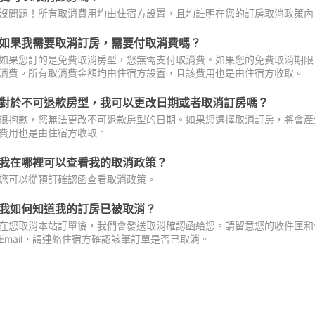
沒問題！所有取消費用均由住宿方設置，且均註明在您的訂房取消政策內
如果我需要取消訂房，需要付取消費嗎？
如果您訂的是免費取消房型，您無需支付取消費。如果您的免費取消期限
消費。所有取消費金額均由住宿方設置，且該費用也是由住宿方收取。
對於不可退款房型，我可以更改日期或者取消訂房嗎？
很抱歉，您無法更改不可退款房型的日期。如果您選擇取消訂房，將會產
費用也是由住宿方收取。
我在哪裡可以查看我的取消政策？
您可以從預訂確認函查看取消政策。
我如何知道我的訂房已被取消？
在您取消本站訂單後，我們會發送取消確認函給您。請留意您的收件匣和促
Email，請連絡住宿方確認該筆訂單是否已取消。