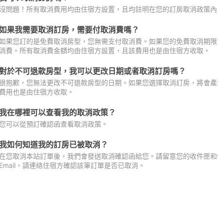
沒問題！所有取消費用均由住宿方設置，且均註明在您的訂房取消政策內
如果我需要取消訂房，需要付取消費嗎？
如果您訂的是免費取消房型，您無需支付取消費。如果您的免費取消期限
消費。所有取消費金額均由住宿方設置，且該費用也是由住宿方收取。
對於不可退款房型，我可以更改日期或者取消訂房嗎？
很抱歉，您無法更改不可退款房型的日期。如果您選擇取消訂房，將會產
費用也是由住宿方收取。
我在哪裡可以查看我的取消政策？
您可以從預訂確認函查看取消政策。
我如何知道我的訂房已被取消？
在您取消本站訂單後，我們會發送取消確認函給您。請留意您的收件匣和促
Email，請連絡住宿方確認該筆訂單是否已取消。