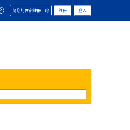
取得訂單相關協助
將您的住宿註冊上線
註冊
登入
 您現在所使用的幣別為新台幣
用的語言. 您目前所選的語言是繁體中文