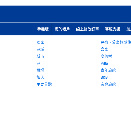
手機版
您的帳戶
線上修改訂單
客服支援
加
國家
民宿、公寓類型住
區域
公寓
城市
度假村
區
Villa
機場
青年旅館
飯店
B&B
主要景點
家庭旅館