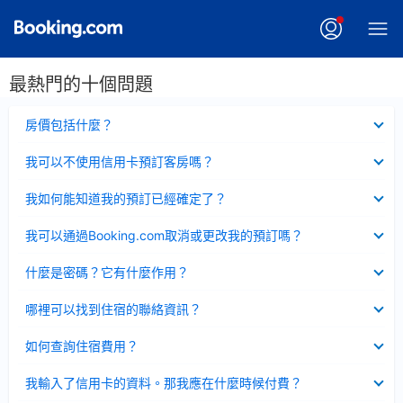
最熱門的十個問題
已
房價包括什麼？
收
起
已
我可以不使用信用卡預訂客房嗎？
收
起
已
我如何能知道我的預訂已經確定了？
收
起
已
我可以通過Booking.com取消或更改我的預訂嗎？
收
起
已
什麼是密碼？它有什麼作用？
收
起
已
哪裡可以找到住宿的聯絡資訊？
收
起
已
如何查詢住宿費用？
收
起
已
我輸入了信用卡的資料。那我應在什麼時候付費？
收