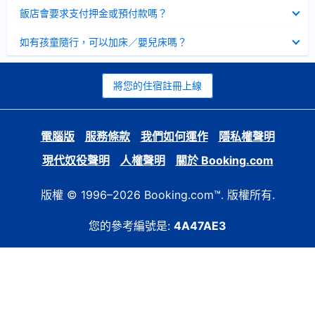
起
已
飯店會要求支付押金或預付款嗎？
收
起
已
如有孩童隨行，可以加床／嬰兒床嗎？
收
起
將您的住宿註冊上線
電腦版
服務條款
我們如何運作
隱私權聲明
現代奴役聲明
人權聲明
關於 Booking.com
版權 © 1996–2026 Booking.com™. 版權所有.
您的參考編號是:
4A47AE3