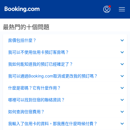
最熱門的十個問題
已
房價包括什麼？
收
起
已
我可以不使用信用卡預訂客房嗎？
收
起
已
我如何能知道我的預訂已經確定了？
收
起
已
我可以通過Booking.com取消或更改我的預訂嗎？
收
起
已
什麼是密碼？它有什麼作用？
收
起
已
哪裡可以找到住宿的聯絡資訊？
收
起
已
如何查詢住宿費用？
收
起
已
我輸入了信用卡的資料。那我應在什麼時候付費？
收