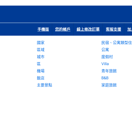
手機版
您的帳戶
線上修改訂單
客服支援
加
國家
民宿、公寓類型住
區域
公寓
城市
度假村
區
Villa
機場
青年旅館
飯店
B&B
主要景點
家庭旅館