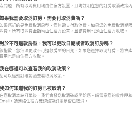
沒問題！所有取消費用均由住宿方設置，且均註明在您的訂房取消政策內
如果我需要取消訂房，需要付取消費嗎？
如果您訂的是免費取消房型，您無需支付取消費。如果您的免費取消期限
消費。所有取消費金額均由住宿方設置，且該費用也是由住宿方收取。
對於不可退款房型，我可以更改日期或者取消訂房嗎？
很抱歉，您無法更改不可退款房型的日期。如果您選擇取消訂房，將會產
費用也是由住宿方收取。
我在哪裡可以查看我的取消政策？
您可以從預訂確認函查看取消政策。
我如何知道我的訂房已被取消？
在您取消本站訂單後，我們會發送取消確認函給您。請留意您的收件匣和促
Email，請連絡住宿方確認該筆訂單是否已取消。