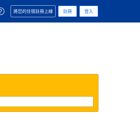
取得訂單相關協助
將您的住宿註冊上線
註冊
登入
 您現在所使用的幣別為新台幣
用的語言. 您目前所選的語言是繁體中文