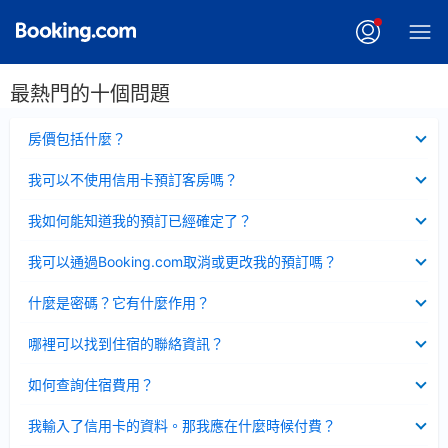
最熱門的十個問題
已
房價包括什麼？
收
起
已
我可以不使用信用卡預訂客房嗎？
收
起
已
我如何能知道我的預訂已經確定了？
收
起
已
我可以通過Booking.com取消或更改我的預訂嗎？
收
起
已
什麼是密碼？它有什麼作用？
收
起
已
哪裡可以找到住宿的聯絡資訊？
收
起
已
如何查詢住宿費用？
收
起
已
我輸入了信用卡的資料。那我應在什麼時候付費？
收