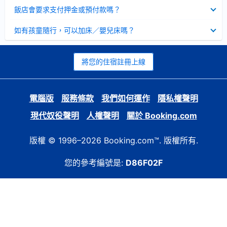
起
已
飯店會要求支付押金或預付款嗎？
收
起
已
如有孩童隨行，可以加床／嬰兒床嗎？
收
起
將您的住宿註冊上線
電腦版
服務條款
我們如何運作
隱私權聲明
現代奴役聲明
人權聲明
關於 Booking.com
版權 © 1996–2026 Booking.com™. 版權所有.
您的參考編號是:
D86F02F