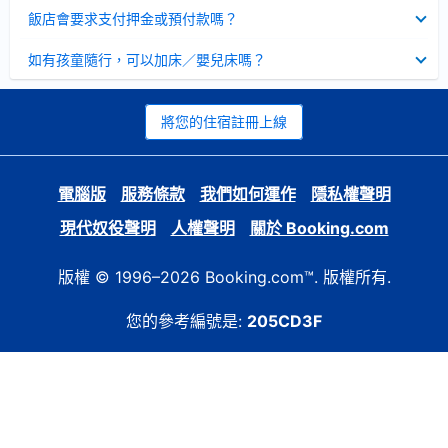
起
已
飯店會要求支付押金或預付款嗎？
收
起
已
如有孩童隨行，可以加床／嬰兒床嗎？
收
起
將您的住宿註冊上線
電腦版
服務條款
我們如何運作
隱私權聲明
現代奴役聲明
人權聲明
關於 Booking.com
版權 © 1996–2026 Booking.com™. 版權所有.
您的參考編號是:
205CD3F