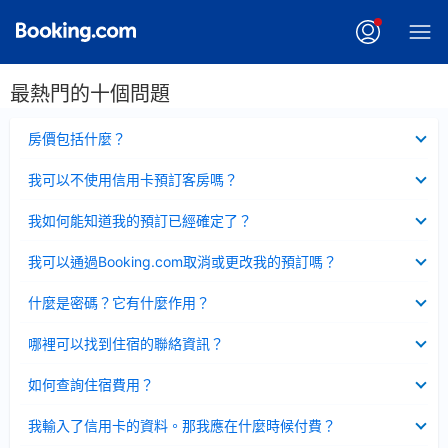
最熱門的十個問題
已
房價包括什麼？
收
起
已
我可以不使用信用卡預訂客房嗎？
收
起
已
我如何能知道我的預訂已經確定了？
收
起
已
我可以通過Booking.com取消或更改我的預訂嗎？
收
起
已
什麼是密碼？它有什麼作用？
收
起
已
哪裡可以找到住宿的聯絡資訊？
收
起
已
如何查詢住宿費用？
收
起
已
我輸入了信用卡的資料。那我應在什麼時候付費？
收