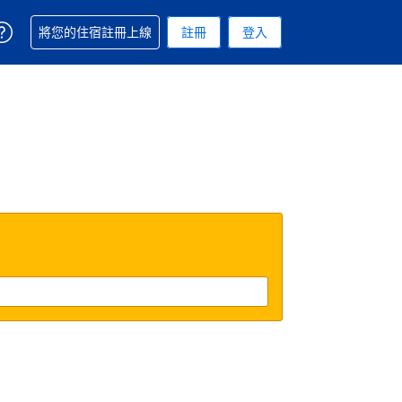
取得訂單相關協助
將您的住宿註冊上線
註冊
登入
. 您現在所使用的幣別為美元
用的語言. 您目前所選的語言是繁體中文