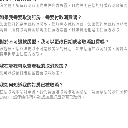
沒問題！所有取消費用均由住宿方設置，且均註明在您的訂房取消政策內
如果我需要取消訂房，需要付取消費嗎？
如果您訂的是免費取消房型，您無需支付取消費。如果您的免費取消期限
消費。所有取消費金額均由住宿方設置，且該費用也是由住宿方收取。
對於不可退款房型，我可以更改日期或者取消訂房嗎？
很抱歉，您無法更改不可退款房型的日期。如果您選擇取消訂房，將會產
費用也是由住宿方收取。
我在哪裡可以查看我的取消政策？
您可以從預訂確認函查看取消政策。
我如何知道我的訂房已被取消？
在您取消本站訂單後，我們會發送取消確認函給您。請留意您的收件匣和促
Email，請連絡住宿方確認該筆訂單是否已取消。