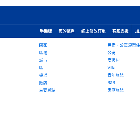
手機版
您的帳戶
線上修改訂單
客服支援
加
國家
民宿、公寓類型住
區域
公寓
城市
度假村
區
Villa
機場
青年旅館
飯店
B&B
主要景點
家庭旅館