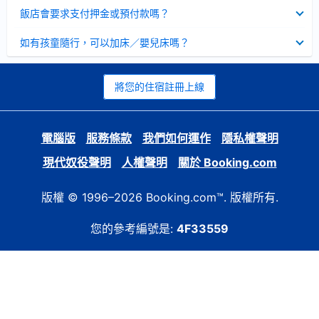
起
已
飯店會要求支付押金或預付款嗎？
收
起
已
如有孩童隨行，可以加床／嬰兒床嗎？
收
起
將您的住宿註冊上線
電腦版
服務條款
我們如何運作
隱私權聲明
現代奴役聲明
人權聲明
關於 Booking.com
版權 © 1996–2026 Booking.com™. 版權所有.
您的參考編號是:
4F33559