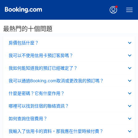
最熱門的十個問題
已
房價包括什麼？
收
起
已
我可以不使用信用卡預訂客房嗎？
收
起
已
我如何能知道我的預訂已經確定了？
收
起
已
我可以通過Booking.com取消或更改我的預訂嗎？
收
起
已
什麼是密碼？它有什麼作用？
收
起
已
哪裡可以找到住宿的聯絡資訊？
收
起
已
如何查詢住宿費用？
收
起
已
我輸入了信用卡的資料。那我應在什麼時候付費？
收