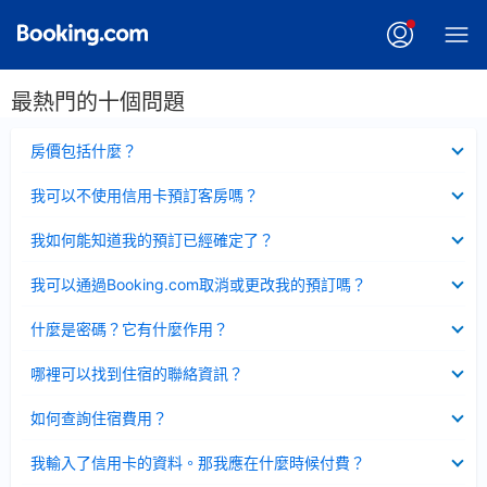
最熱門的十個問題
已
房價包括什麼？
收
起
已
我可以不使用信用卡預訂客房嗎？
收
起
已
我如何能知道我的預訂已經確定了？
收
起
已
我可以通過Booking.com取消或更改我的預訂嗎？
收
起
已
什麼是密碼？它有什麼作用？
收
起
已
哪裡可以找到住宿的聯絡資訊？
收
起
已
如何查詢住宿費用？
收
起
已
我輸入了信用卡的資料。那我應在什麼時候付費？
收