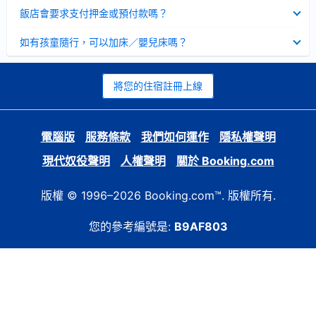
起
已
飯店會要求支付押金或預付款嗎？
收
起
已
如有孩童隨行，可以加床／嬰兒床嗎？
收
起
將您的住宿註冊上線
電腦版
服務條款
我們如何運作
隱私權聲明
現代奴役聲明
人權聲明
關於 Booking.com
版權 © 1996–2026 Booking.com™. 版權所有.
您的參考編號是:
B9AF803