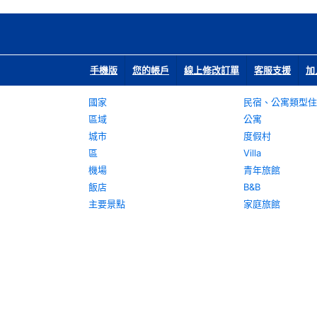
手機版
您的帳戶
線上修改訂單
客服支援
加
國家
民宿、公寓類型住
區域
公寓
城市
度假村
區
Villa
機場
青年旅館
飯店
B&B
主要景點
家庭旅館