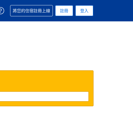
取得訂單相關協助
將您的住宿註冊上線
註冊
登入
 您現在所使用的幣別為新台幣
用的語言. 您目前所選的語言是繁體中文