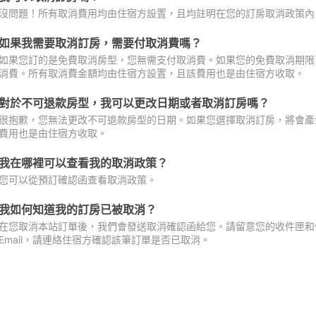
沒問題！所有取消費用均由住宿方設置，且均註明在您的訂房取消政策內
如果我需要取消訂房，需要付取消費嗎？
如果您訂的是免費取消房型，您無需支付取消費。如果您的免費取消期限
消費。所有取消費金額均由住宿方設置，且該費用也是由住宿方收取。
對於不可退款房型，我可以更改日期或者取消訂房嗎？
很抱歉，您無法更改不可退款房型的日期。如果您選擇取消訂房，將會產
費用也是由住宿方收取。
我在哪裡可以查看我的取消政策？
您可以從預訂確認函查看取消政策。
我如何知道我的訂房已被取消？
在您取消本站訂單後，我們會發送取消確認函給您。請留意您的收件匣和促
Email，請連絡住宿方確認該筆訂單是否已取消。