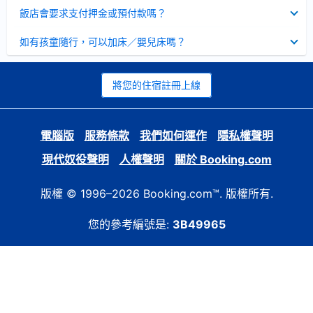
起
已
飯店會要求支付押金或預付款嗎？
收
起
已
如有孩童隨行，可以加床／嬰兒床嗎？
收
起
將您的住宿註冊上線
電腦版
服務條款
我們如何運作
隱私權聲明
現代奴役聲明
人權聲明
關於 Booking.com
版權 © 1996–2026 Booking.com™. 版權所有.
您的參考編號是:
3B49965