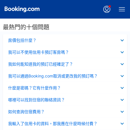
最熱門的十個問題
已
房價包括什麼？
收
起
已
我可以不使用信用卡預訂客房嗎？
收
起
已
我如何能知道我的預訂已經確定了？
收
起
已
我可以通過Booking.com取消或更改我的預訂嗎？
收
起
已
什麼是密碼？它有什麼作用？
收
起
已
哪裡可以找到住宿的聯絡資訊？
收
起
已
如何查詢住宿費用？
收
起
已
我輸入了信用卡的資料。那我應在什麼時候付費？
收