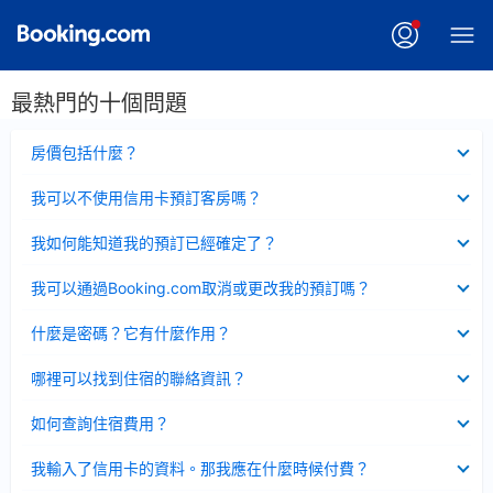
最熱門的十個問題
已
房價包括什麼？
收
起
已
我可以不使用信用卡預訂客房嗎？
收
起
已
我如何能知道我的預訂已經確定了？
收
起
已
我可以通過Booking.com取消或更改我的預訂嗎？
收
起
已
什麼是密碼？它有什麼作用？
收
起
已
哪裡可以找到住宿的聯絡資訊？
收
起
已
如何查詢住宿費用？
收
起
已
我輸入了信用卡的資料。那我應在什麼時候付費？
收