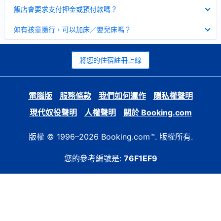
起
已
飯店會要求支付押金或預付款嗎？
收
起
已
如有孩童隨行，可以加床／嬰兒床嗎？
收
起
將您的住宿註冊上線
電腦版
服務條款
我們如何運作
隱私權聲明
現代奴役聲明
人權聲明
關於 Booking.com
版權 © 1996–2026 Booking.com™. 版權所有.
您的參考編號是:
76F1EF9