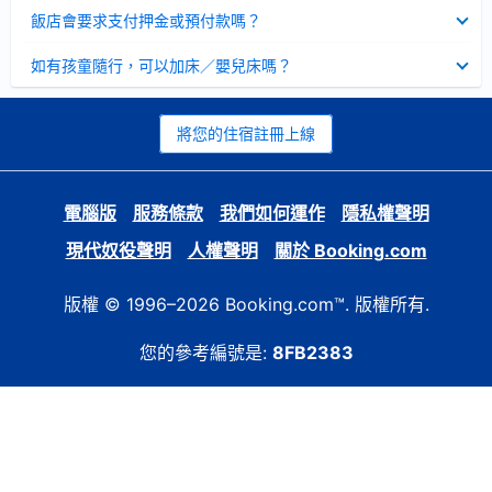
起
已
飯店會要求支付押金或預付款嗎？
收
起
已
如有孩童隨行，可以加床／嬰兒床嗎？
收
起
將您的住宿註冊上線
電腦版
服務條款
我們如何運作
隱私權聲明
現代奴役聲明
人權聲明
關於 Booking.com
版權 © 1996–2026 Booking.com™. 版權所有.
您的參考編號是:
8FB2383