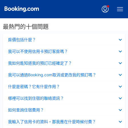
最熱門的十個問題
已
房價包括什麼？
收
起
已
我可以不使用信用卡預訂客房嗎？
收
起
已
我如何能知道我的預訂已經確定了？
收
起
已
我可以通過Booking.com取消或更改我的預訂嗎？
收
起
已
什麼是密碼？它有什麼作用？
收
起
已
哪裡可以找到住宿的聯絡資訊？
收
起
已
如何查詢住宿費用？
收
起
已
我輸入了信用卡的資料。那我應在什麼時候付費？
收