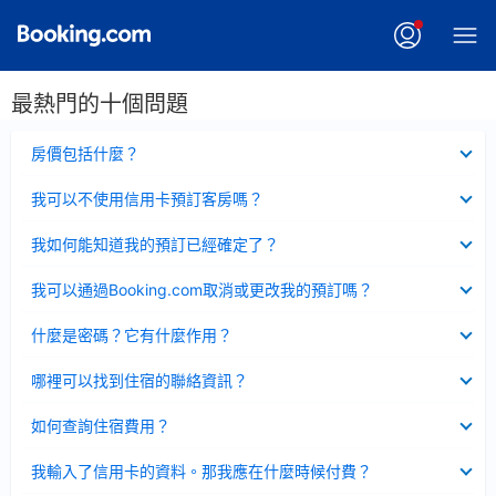
最熱門的十個問題
已
房價包括什麼？
收
起
已
我可以不使用信用卡預訂客房嗎？
收
起
已
我如何能知道我的預訂已經確定了？
收
起
已
我可以通過Booking.com取消或更改我的預訂嗎？
收
起
已
什麼是密碼？它有什麼作用？
收
起
已
哪裡可以找到住宿的聯絡資訊？
收
起
已
如何查詢住宿費用？
收
起
已
我輸入了信用卡的資料。那我應在什麼時候付費？
收