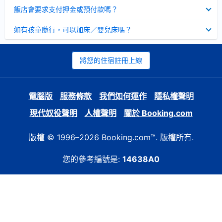
起
已
飯店會要求支付押金或預付款嗎？
收
起
已
如有孩童隨行，可以加床／嬰兒床嗎？
收
起
將您的住宿註冊上線
電腦版
服務條款
我們如何運作
隱私權聲明
現代奴役聲明
人權聲明
關於 Booking.com
版權 © 1996–2026 Booking.com™. 版權所有.
您的參考編號是:
14638A0