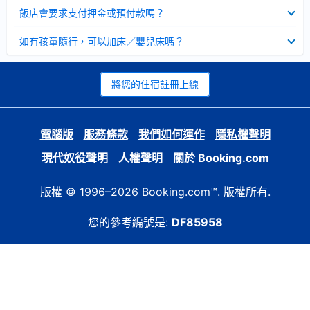
起
已
飯店會要求支付押金或預付款嗎？
收
起
已
如有孩童隨行，可以加床／嬰兒床嗎？
收
起
將您的住宿註冊上線
電腦版
服務條款
我們如何運作
隱私權聲明
現代奴役聲明
人權聲明
關於 Booking.com
版權 © 1996–2026 Booking.com™. 版權所有.
您的參考編號是:
DF85958