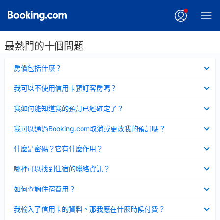
最熱門的十個問題
已
房價包括什麼？
收
起
已
我可以不使用信用卡預訂客房嗎？
收
起
已
我如何能知道我的預訂已經確定了？
收
起
已
我可以通過Booking.com取消或更改我的預訂嗎？
收
起
已
什麼是密碼？它有什麼作用？
收
起
已
哪裡可以找到住宿的聯絡資訊？
收
起
已
如何查詢住宿費用？
收
起
已
我輸入了信用卡的資料。那我應在什麼時候付費？
收