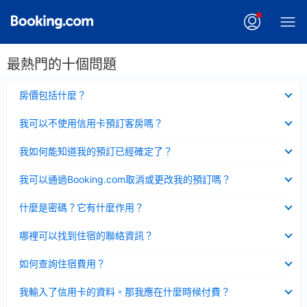
最熱門的十個問題
已
房價包括什麼？
收
起
已
我可以不使用信用卡預訂客房嗎？
收
起
已
我如何能知道我的預訂已經確定了？
收
起
已
我可以通過Booking.com取消或更改我的預訂嗎？
收
起
已
什麼是密碼？它有什麼作用？
收
起
已
哪裡可以找到住宿的聯絡資訊？
收
起
已
如何查詢住宿費用？
收
起
已
我輸入了信用卡的資料。那我應在什麼時候付費？
收