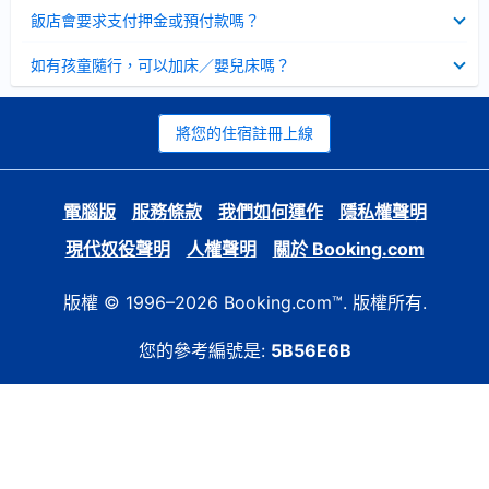
起
已
飯店會要求支付押金或預付款嗎？
收
起
已
如有孩童隨行，可以加床／嬰兒床嗎？
收
起
將您的住宿註冊上線
電腦版
服務條款
我們如何運作
隱私權聲明
現代奴役聲明
人權聲明
關於 Booking.com
版權 © 1996–2026 Booking.com™. 版權所有.
您的參考編號是:
5B56E6B