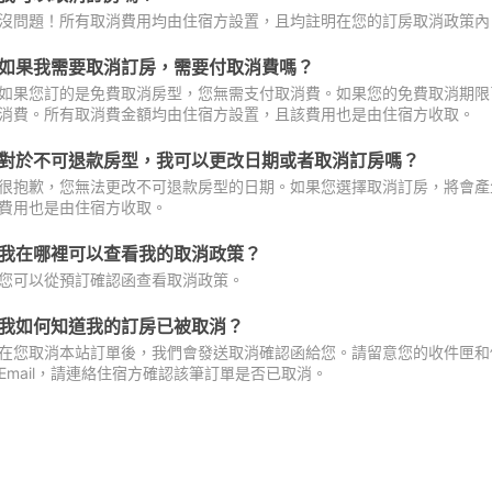
沒問題！所有取消費用均由住宿方設置，且均註明在您的訂房取消政策內
如果我需要取消訂房，需要付取消費嗎？
如果您訂的是免費取消房型，您無需支付取消費。如果您的免費取消期限
消費。所有取消費金額均由住宿方設置，且該費用也是由住宿方收取。
對於不可退款房型，我可以更改日期或者取消訂房嗎？
很抱歉，您無法更改不可退款房型的日期。如果您選擇取消訂房，將會產
費用也是由住宿方收取。
我在哪裡可以查看我的取消政策？
您可以從預訂確認函查看取消政策。
我如何知道我的訂房已被取消？
在您取消本站訂單後，我們會發送取消確認函給您。請留意您的收件匣和促
Email，請連絡住宿方確認該筆訂單是否已取消。