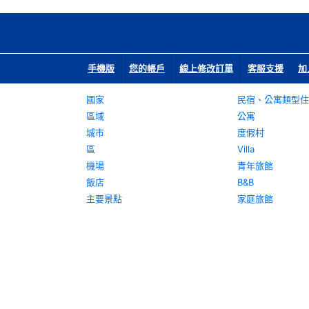
手機版
您的帳戶
線上修改訂單
客服支援
加
國家
民宿、公寓類型住
區域
公寓
城市
度假村
區
Villa
機場
青年旅館
飯店
B&B
主要景點
家庭旅館