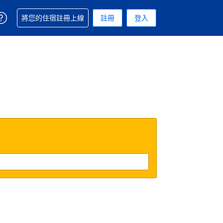
取得訂單相關協助
將您的住宿註冊上線
註冊
登入
 您現在所使用的幣別為新台幣
用的語言. 您目前所選的語言是繁體中文