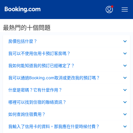
最熱門的十個問題
已
房價包括什麼？
收
起
已
我可以不使用信用卡預訂客房嗎？
收
起
已
我如何能知道我的預訂已經確定了？
收
起
已
我可以通過Booking.com取消或更改我的預訂嗎？
收
起
已
什麼是密碼？它有什麼作用？
收
起
已
哪裡可以找到住宿的聯絡資訊？
收
起
已
如何查詢住宿費用？
收
起
已
我輸入了信用卡的資料。那我應在什麼時候付費？
收