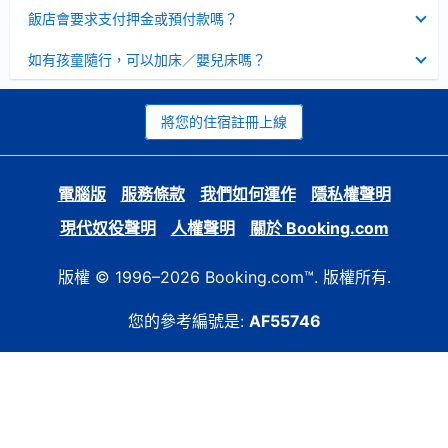
起
已
飯店會要求支付押金或預付款嗎？
收
起
已
如有孩童隨行，可以加床／嬰兒床嗎？
收
起
將您的住宿註冊上線
電腦版
服務條款
我們如何運作
隱私權聲明
現代奴役聲明
人權聲明
關於 Booking.com
版權 © 1996–2026 Booking.com™. 版權所有.
您的參考編號是:
AF55746