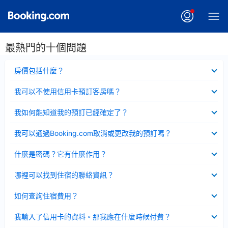
最熱門的十個問題
已
房價包括什麼？
收
起
已
我可以不使用信用卡預訂客房嗎？
收
起
已
我如何能知道我的預訂已經確定了？
收
起
已
我可以通過Booking.com取消或更改我的預訂嗎？
收
起
已
什麼是密碼？它有什麼作用？
收
起
已
哪裡可以找到住宿的聯絡資訊？
收
起
已
如何查詢住宿費用？
收
起
已
我輸入了信用卡的資料。那我應在什麼時候付費？
收