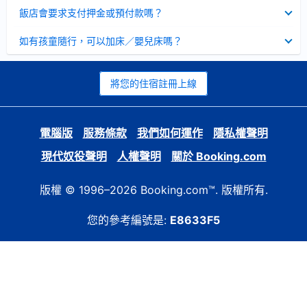
起
已
飯店會要求支付押金或預付款嗎？
收
起
已
如有孩童隨行，可以加床／嬰兒床嗎？
收
起
將您的住宿註冊上線
電腦版
服務條款
我們如何運作
隱私權聲明
現代奴役聲明
人權聲明
關於 Booking.com
版權 © 1996–2026 Booking.com™. 版權所有.
您的參考編號是:
E8633F5