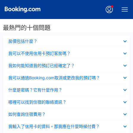
最熱門的十個問題
已
房價包括什麼？
收
起
已
我可以不使用信用卡預訂客房嗎？
收
起
已
我如何能知道我的預訂已經確定了？
收
起
已
我可以通過Booking.com取消或更改我的預訂嗎？
收
起
已
什麼是密碼？它有什麼作用？
收
起
已
哪裡可以找到住宿的聯絡資訊？
收
起
已
如何查詢住宿費用？
收
起
已
我輸入了信用卡的資料。那我應在什麼時候付費？
收