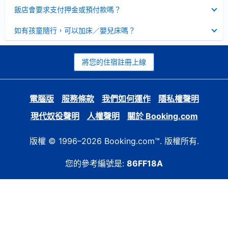
起
已
飯店會要求支付押金或預付款嗎？
收
起
已
如有孩童隨行，可以加床／嬰兒床嗎？
收
起
將您的住宿註冊上線
電腦版
服務條款
我們如何運作
隱私權聲明
現代奴役聲明
人權聲明
關於 Booking.com
版權 © 1996–2026 Booking.com™. 版權所有.
您的參考編號是:
86FF18A