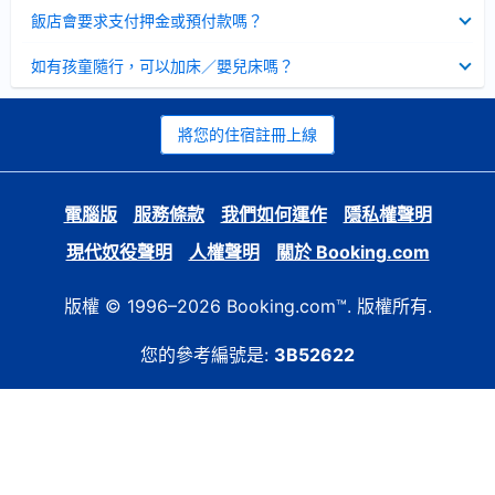
起
已
飯店會要求支付押金或預付款嗎？
收
起
已
如有孩童隨行，可以加床／嬰兒床嗎？
收
起
將您的住宿註冊上線
電腦版
服務條款
我們如何運作
隱私權聲明
現代奴役聲明
人權聲明
關於 Booking.com
版權 © 1996–2026 Booking.com™. 版權所有.
您的參考編號是:
3B52622