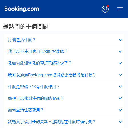
最熱門的十個問題
已
房價包括什麼？
收
起
已
我可以不使用信用卡預訂客房嗎？
收
起
已
我如何能知道我的預訂已經確定了？
收
起
已
我可以通過Booking.com取消或更改我的預訂嗎？
收
起
已
什麼是密碼？它有什麼作用？
收
起
已
哪裡可以找到住宿的聯絡資訊？
收
起
已
如何查詢住宿費用？
收
起
已
我輸入了信用卡的資料。那我應在什麼時候付費？
收