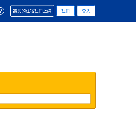
取得訂單相關協助
將您的住宿註冊上線
註冊
登入
 您現在所使用的幣別為新台幣
用的語言. 您目前所選的語言是繁體中文