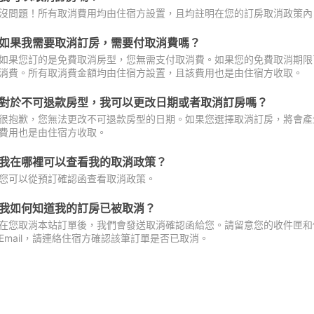
沒問題！所有取消費用均由住宿方設置，且均註明在您的訂房取消政策內
如果我需要取消訂房，需要付取消費嗎？
如果您訂的是免費取消房型，您無需支付取消費。如果您的免費取消期限
消費。所有取消費金額均由住宿方設置，且該費用也是由住宿方收取。
對於不可退款房型，我可以更改日期或者取消訂房嗎？
很抱歉，您無法更改不可退款房型的日期。如果您選擇取消訂房，將會產
費用也是由住宿方收取。
我在哪裡可以查看我的取消政策？
您可以從預訂確認函查看取消政策。
我如何知道我的訂房已被取消？
在您取消本站訂單後，我們會發送取消確認函給您。請留意您的收件匣和促
Email，請連絡住宿方確認該筆訂單是否已取消。