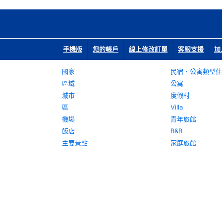
手機版
您的帳戶
線上修改訂單
客服支援
加
國家
民宿、公寓類型住
區域
公寓
城市
度假村
區
Villa
機場
青年旅館
飯店
B&B
主要景點
家庭旅館