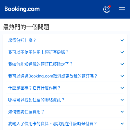
最熱門的十個問題
已
房價包括什麼？
收
起
已
我可以不使用信用卡預訂客房嗎？
收
起
已
我如何能知道我的預訂已經確定了？
收
起
已
我可以通過Booking.com取消或更改我的預訂嗎？
收
起
已
什麼是密碼？它有什麼作用？
收
起
已
哪裡可以找到住宿的聯絡資訊？
收
起
已
如何查詢住宿費用？
收
起
已
我輸入了信用卡的資料。那我應在什麼時候付費？
收