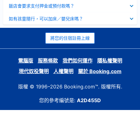
起
已
飯店會要求支付押金或預付款嗎？
收
起
已
如有孩童隨行，可以加床／嬰兒床嗎？
收
起
將您的住宿註冊上線
電腦版
服務條款
我們如何運作
隱私權聲明
現代奴役聲明
人權聲明
關於 Booking.com
版權 © 1996–2026 Booking.com™. 版權所有.
您的參考編號是:
A2D455D