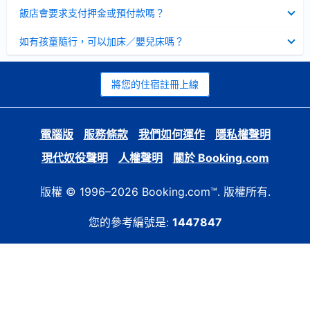
起
已
飯店會要求支付押金或預付款嗎？
收
起
已
如有孩童隨行，可以加床／嬰兒床嗎？
收
起
將您的住宿註冊上線
電腦版
服務條款
我們如何運作
隱私權聲明
現代奴役聲明
人權聲明
關於 Booking.com
版權 © 1996–2026 Booking.com™. 版權所有.
您的參考編號是:
1447847