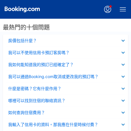
最熱門的十個問題
已
房價包括什麼？
收
起
已
我可以不使用信用卡預訂客房嗎？
收
起
已
我如何能知道我的預訂已經確定了？
收
起
已
我可以通過Booking.com取消或更改我的預訂嗎？
收
起
已
什麼是密碼？它有什麼作用？
收
起
已
哪裡可以找到住宿的聯絡資訊？
收
起
已
如何查詢住宿費用？
收
起
已
我輸入了信用卡的資料。那我應在什麼時候付費？
收