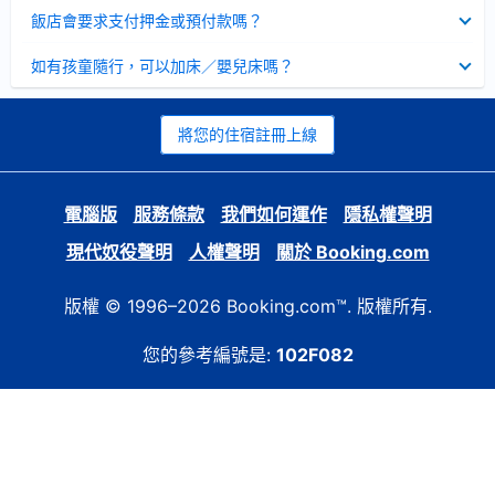
起
已
飯店會要求支付押金或預付款嗎？
收
起
已
如有孩童隨行，可以加床／嬰兒床嗎？
收
起
將您的住宿註冊上線
電腦版
服務條款
我們如何運作
隱私權聲明
現代奴役聲明
人權聲明
關於 Booking.com
版權 © 1996–2026 Booking.com™. 版權所有.
您的參考編號是:
102F082