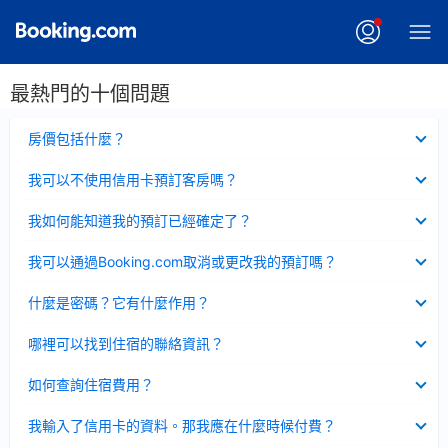
最熱門的十個問題
已
房價包括什麼？
收
起
已
我可以不使用信用卡預訂客房嗎？
收
起
已
我如何能知道我的預訂已經確定了？
收
起
已
我可以通過Booking.com取消或更改我的預訂嗎？
收
起
已
什麼是密碼？它有什麼作用？
收
起
已
哪裡可以找到住宿的聯絡資訊？
收
起
已
如何查詢住宿費用？
收
起
已
我輸入了信用卡的資料。那我應在什麼時候付費？
收