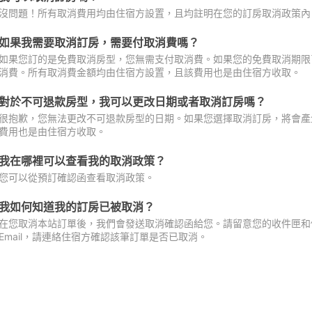
沒問題！所有取消費用均由住宿方設置，且均註明在您的訂房取消政策內
如果我需要取消訂房，需要付取消費嗎？
如果您訂的是免費取消房型，您無需支付取消費。如果您的免費取消期限
消費。所有取消費金額均由住宿方設置，且該費用也是由住宿方收取。
對於不可退款房型，我可以更改日期或者取消訂房嗎？
很抱歉，您無法更改不可退款房型的日期。如果您選擇取消訂房，將會產
費用也是由住宿方收取。
我在哪裡可以查看我的取消政策？
您可以從預訂確認函查看取消政策。
我如何知道我的訂房已被取消？
在您取消本站訂單後，我們會發送取消確認函給您。請留意您的收件匣和促
Email，請連絡住宿方確認該筆訂單是否已取消。