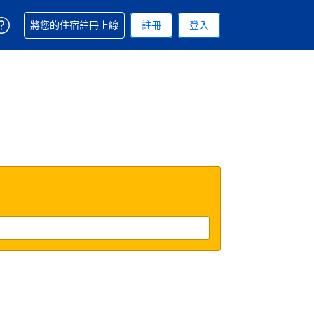
取得訂單相關協助
將您的住宿註冊上線
註冊
登入
 您現在所使用的幣別為新台幣
用的語言. 您目前所選的語言是繁體中文