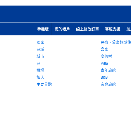
手機版
您的帳戶
線上修改訂單
客服支援
加
國家
民宿、公寓類型住
區域
公寓
城市
度假村
區
Villa
機場
青年旅館
飯店
B&B
主要景點
家庭旅館