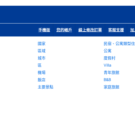
手機版
您的帳戶
線上修改訂單
客服支援
加
國家
民宿、公寓類型住
區域
公寓
城市
度假村
區
Villa
機場
青年旅館
飯店
B&B
主要景點
家庭旅館