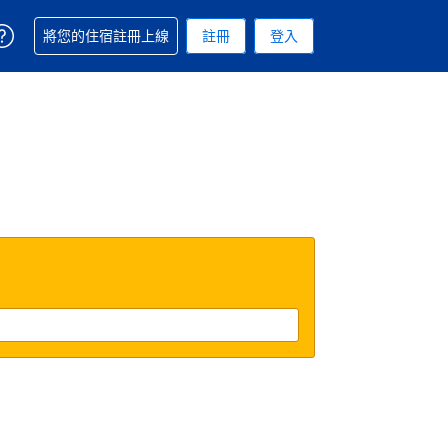
取得訂單相關協助
將您的住宿註冊上線
註冊
登入
. 您現在所使用的幣別為美元
用的語言. 您目前所選的語言是繁體中文