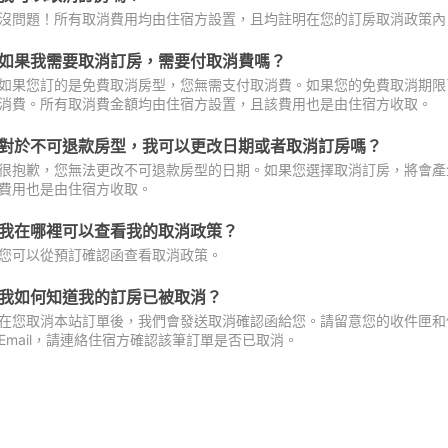
沒問題！所有取消費用均由住宿方設置，且均註明在您的訂房取消政策內
如果我需要取消訂房，需要付取消費嗎？
如果您訂的是免費取消房型，您無需支付取消費。如果您的免費取消期限
消費。所有取消費金額均由住宿方設置，且該費用也是由住宿方收取。
對於不可退款房型，我可以更改日期或者取消訂房嗎？
很抱歉，您無法更改不可退款房型的日期。如果您選擇取消訂房，將會產
費用也是由住宿方收取。
我在哪裡可以查看我的取消政策？
您可以從預訂確認函查看取消政策。
我如何知道我的訂房已被取消？
在您取消本站訂單後，我們會發送取消確認函給您。請留意您的收件匣和促
Email，請連絡住宿方確認該筆訂單是否已取消。