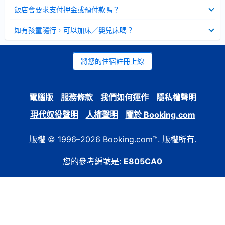
起
已
飯店會要求支付押金或預付款嗎？
收
起
已
如有孩童隨行，可以加床／嬰兒床嗎？
收
起
將您的住宿註冊上線
電腦版
服務條款
我們如何運作
隱私權聲明
現代奴役聲明
人權聲明
關於 Booking.com
版權 © 1996–2026 Booking.com™. 版權所有.
您的參考編號是:
E805CA0