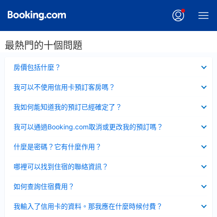
最熱門的十個問題
已
房價包括什麼？
收
起
已
我可以不使用信用卡預訂客房嗎？
收
起
已
我如何能知道我的預訂已經確定了？
收
起
已
我可以通過Booking.com取消或更改我的預訂嗎？
收
起
已
什麼是密碼？它有什麼作用？
收
起
已
哪裡可以找到住宿的聯絡資訊？
收
起
已
如何查詢住宿費用？
收
起
已
我輸入了信用卡的資料。那我應在什麼時候付費？
收