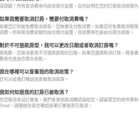
沒問題！所有取消費用均由住宿方設置，且均註明在您的訂房取消政策內
如果我需要取消訂房，需要付取消費嗎？
如果您訂的是免費取消房型，您無需支付取消費。如果您的免費取消期限
消費。所有取消費金額均由住宿方設置，且該費用也是由住宿方收取。
對於不可退款房型，我可以更改日期或者取消訂房嗎？
很抱歉，您無法更改不可退款房型的日期。如果您選擇取消訂房，將會產
費用也是由住宿方收取。
我在哪裡可以查看我的取消政策？
您可以從預訂確認函查看取消政策。
我如何知道我的訂房已被取消？
在您取消本站訂單後，我們會發送取消確認函給您。請留意您的收件匣和促
Email，請連絡住宿方確認該筆訂單是否已取消。