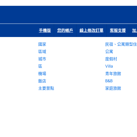
手機版
您的帳戶
線上修改訂單
客服支援
加
國家
民宿、公寓類型住
區域
公寓
城市
度假村
區
Villa
機場
青年旅館
飯店
B&B
主要景點
家庭旅館