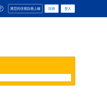
取得訂單相關協助
將您的住宿註冊上線
註冊
登入
 您現在所使用的幣別為新台幣
用的語言. 您目前所選的語言是繁體中文