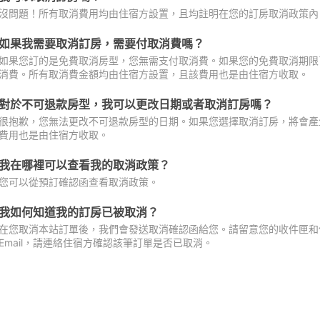
沒問題！所有取消費用均由住宿方設置，且均註明在您的訂房取消政策內
如果我需要取消訂房，需要付取消費嗎？
如果您訂的是免費取消房型，您無需支付取消費。如果您的免費取消期限
消費。所有取消費金額均由住宿方設置，且該費用也是由住宿方收取。
對於不可退款房型，我可以更改日期或者取消訂房嗎？
很抱歉，您無法更改不可退款房型的日期。如果您選擇取消訂房，將會產
費用也是由住宿方收取。
我在哪裡可以查看我的取消政策？
您可以從預訂確認函查看取消政策。
我如何知道我的訂房已被取消？
在您取消本站訂單後，我們會發送取消確認函給您。請留意您的收件匣和促
Email，請連絡住宿方確認該筆訂單是否已取消。