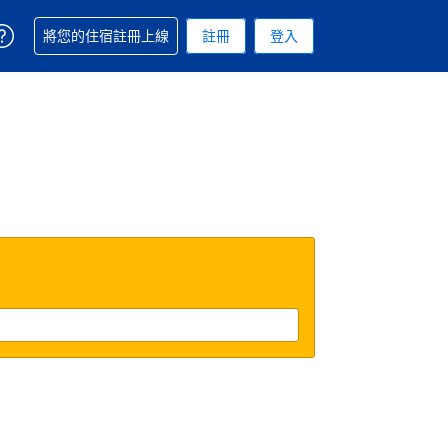
取得訂單相關協助
將您的住宿註冊上線
註冊
登入
 您現在所使用的幣別為新台幣
用的語言. 您目前所選的語言是繁體中文