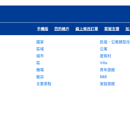
手機版
您的帳戶
線上修改訂單
客服支援
加
國家
民宿、公寓類型住
區域
公寓
城市
度假村
區
Villa
機場
青年旅館
飯店
B&B
主要景點
家庭旅館